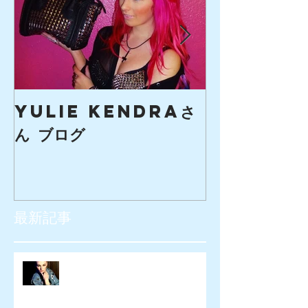
yulie kendraさ
creaマガ
ん ブログ
最新記事
SIOUXXSIE JAPAN様 WEB広告