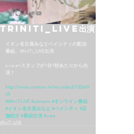
tRiniTi_LIVE出演
イオン名古屋みなとベイシティの配信
番組。tRiniTi_LIVE出演
c.r.e.a+スタッフが1分1秒あたりから出
演！
http://www.ustream.tv/recorded/132669
55
#tRiniTiLIVE
#ustream
#オンライン番組
#イオン名古屋みなと
#ベイシティ
#店
舗紹介
#番組出演
#crea
tRiniTi_LIVE