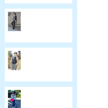
Beeswonderland
Ashley Treece
ELOMAKEUP