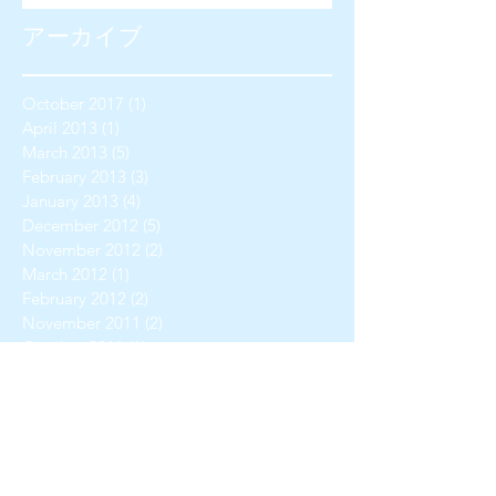
アーカイブ
October 2017
(1)
1 post
April 2013
(1)
1 post
March 2013
(5)
5 posts
February 2013
(3)
3 posts
January 2013
(4)
4 posts
December 2012
(5)
5 posts
November 2012
(2)
2 posts
March 2012
(1)
1 post
February 2012
(2)
2 posts
November 2011
(2)
2 posts
October 2011
(1)
1 post
August 2011
(4)
4 posts
June 2011
(2)
2 posts
May 2011
(2)
2 posts
April 2011
(1)
1 post
March 2011
(2)
2 posts
February 2011
(1)
1 post