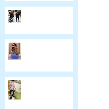
yulie kendraさん ブログ
namelessfashionblog.com
Liz Albuquerque