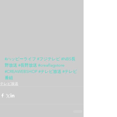
#ハッピーライフ
#フジテレビ
#NBS長
野放送
#長野放送
#creaflagstore
#CREAWEBSHOP
#テレビ放送
#テレビ
番組
テレビ放送