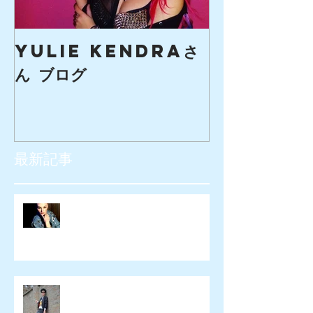
yulie kendraさ
creaマガ
ん ブログ
最新記事
SIOUXXSIE JAPAN様 WEB広告
Beeswonderland