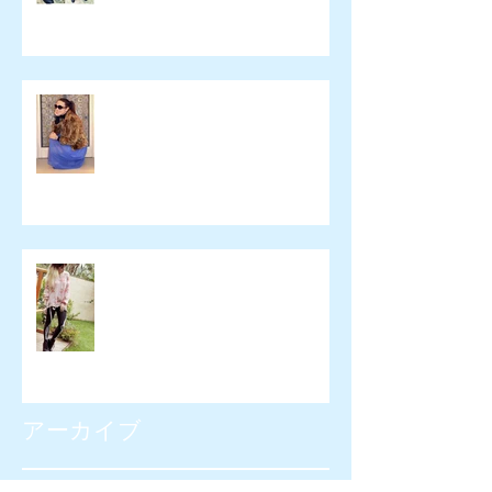
namelessfashionblog.com
Liz Albuquerque
アーカイブ