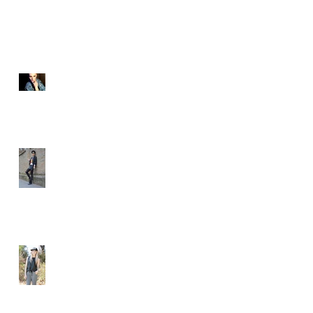
最新記事
SIOUXXSIE JAPAN様
WEB広告
Beeswonderland
Ashley Treece