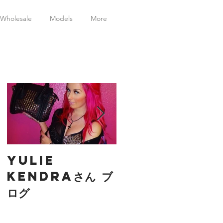
Wholesale
Models
More
特集記事
を
yulie
creaマガジン
kendraさん ブ
ログ