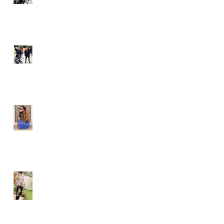
yulie kendraさん ブログ
namelessfashionblog.co
m
Liz Albuquerque