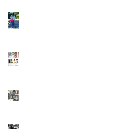
ELOMAKEUP
催事のお知らせ
wickedying.com
xpeachie