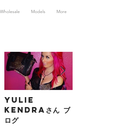
Wholesale
Models
More
特集記事
yulie
creaマガジン
kendraさん ブ
ログ