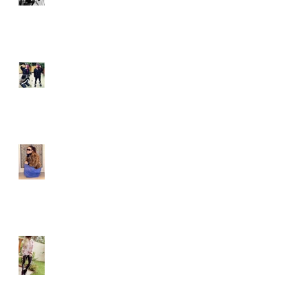
yulie kendraさん ブログ
namelessfashionblog.co
m
Liz Albuquerque