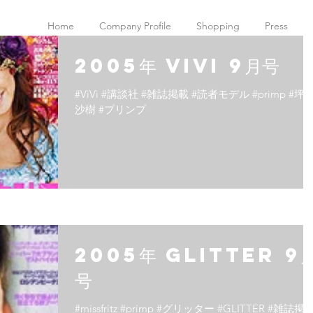
Home
Company Profile
Shopping
Press
2005年 ViVi 9月号
#ViVi #講談社 #雑誌掲載 #読者モデル #primp #坪
沙樹 #プリンプ
2005年 GLITTER 9
号
#missfritz #primp #グリッター #GLITTER #雑誌掲