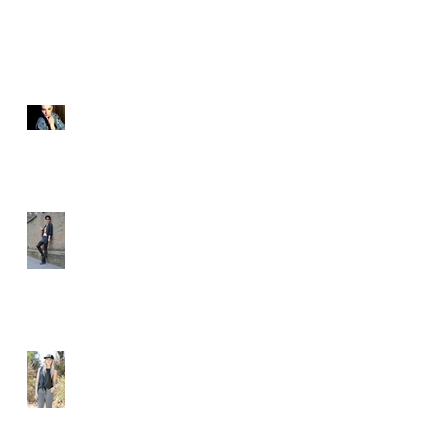
最新記事
SIOUXXSIE JAPAN様
WEB広告
Beeswonderland
Ashley Treece