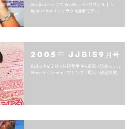
#muks #ムックス #mukluk #パリスヒルトン
#parishilton #マクラク #読者モデル
2005年 JJbis9月号
#JJbis #光文社 #妹尾美幸 #中島彩 #読者モデル
#missfritz #primp #プリンプ #通販 #雑誌掲載