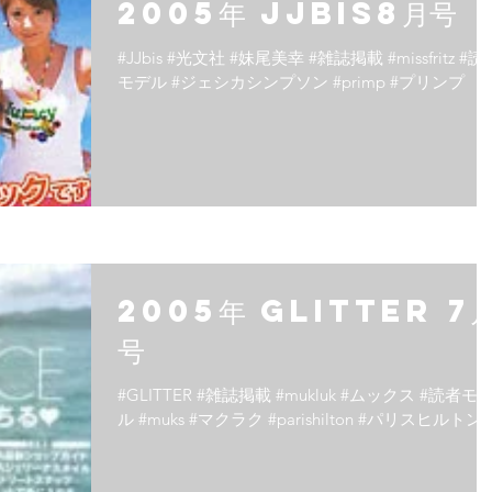
2005年 JJbis8月号
#JJbis #光文社 #妹尾美幸 #雑誌掲載 #missfritz #読
モデル #ジェシカシンプソン #primp #プリンプ
2005年 GLITTER 7
号
#GLITTER #雑誌掲載 #mukluk #ムックス #読者モ
ル #muks #マクラク #parishilton #パリスヒルトン