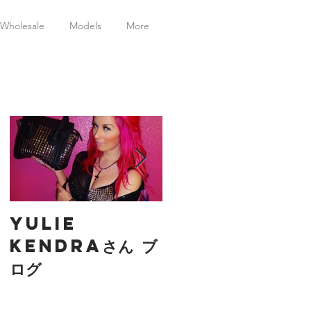
Wholesale
Models
More
特集記事
内
yulie
creaマガジン
kendraさん ブ
月
ログ
載