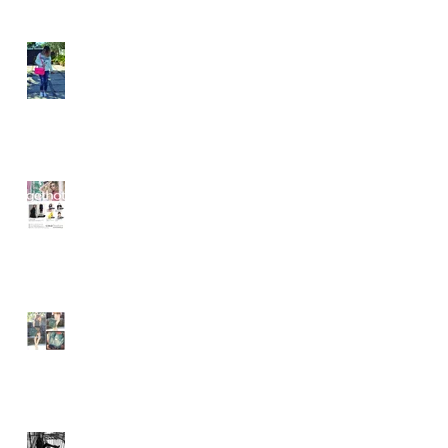
ELOMAKEUP
者
催事のお知らせ
月
wickedying.com
デ
xpeachie